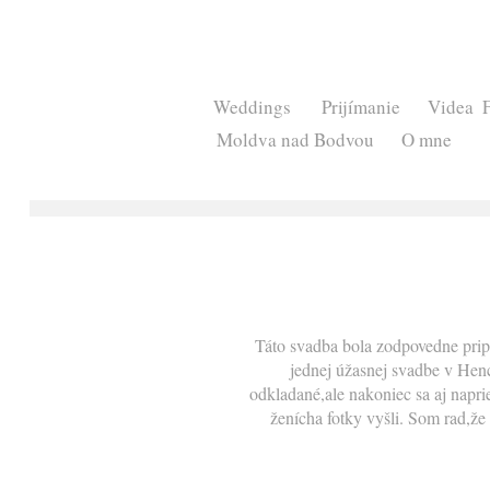
Weddings
Prijímanie
Videa
Moldva nad Bodvou
O mne
Táto svadba bola zodpovedne pripr
jednej úžasnej svadbe v Henc
odkladané,ale nakoniec sa aj napri
ženícha fotky vyšli. Som rad,ž