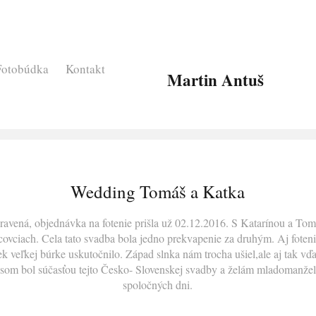
Fotobúdka
Kontakt
Martin Antuš
Wedding Tomáš a Katka
avená, objednávka na fotenie prišla už 02.12.2016. S Katarínou a Tom
ovciach. Cela tato svadba bola jedno prekvapenie za druhým. Aj foteni
ek veľkej búrke uskutočnilo. Západ slnka nám trocha ušiel,ale aj tak v
e som bol súčasťou tejto Česko- Slovenskej svadby a želám mladomanžel
spoločných dni.